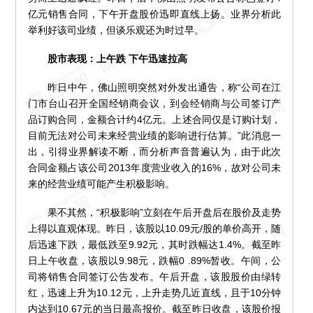
亿元销售合同，下午开盘股价迅即直线上扬。业界分析此
举利好该司业绩，但谈乐观还为时过早。
股市表现：上午跌 下午迅速拉高
昨日中午，佛山照明突然对外发出通告，称“公司在江
门市台山召开全国经销商会议，到会经销商与公司签订产
品订购合同，金额合计约4亿元。上述合同仅是订购计划，
目前无法对公司未来经营业绩的影响进行估算。”此消息一
出，引得业界解读不断，而分析声音普遍认为，由于此次
合同金额占该公司2013年度营业收入的16%，故对公司未
来的经营业绩可能产生积极影响。
果不其然，“积极影响”立刻在午后开盘后在股价及走势
上得以直观体现。昨日，该股以10.09元/股的单价高开，随
后迅速下跌，最低跌至9.92元，其时跌幅达1.4%。截至昨
日上午收盘，该股以9.98元，跌幅0 .89%暂收。午间，公
司将销售合同签订公告发布。午后开盘，该股股价由绿转
红，迅速上升为10.12元，上升走势几近直线，且于10分钟
内达到10.67元的当日最高报价。截至昨日收盘，该股价报