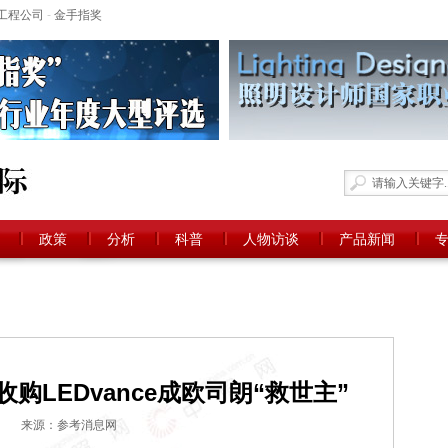
工程公司
-
金手指奖
政策
分析
科普
人物访谈
产品新闻
购LEDvance成欧司朗“救世主”
来源：参考消息网