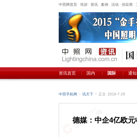
中照网首页
-
培训
-
资讯
-
案例
-
活动
-
供应商
-
资讯首页
国内
国际
通知
中照手机网
>
讯天下
>
正文 2016-7-29
德媒：中企4亿欧元收